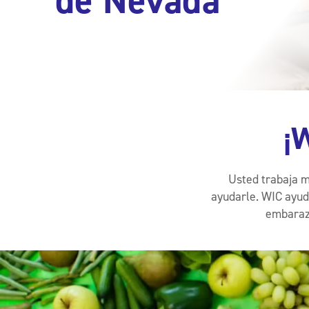
de Nevada
¡
Usted trabaja m
ayudarle. WIC ayud
embarazo