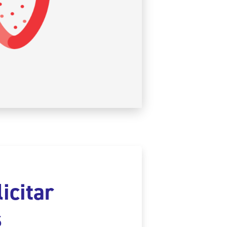
icitar
s