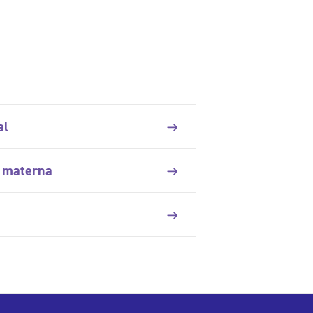
al
a materna