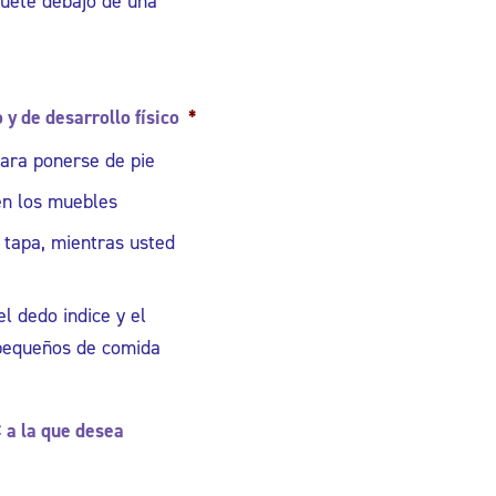
uete debajo de una
y de desarrollo físico
*
para ponerse de pie
n los muebles
 tapa, mientras usted
l dedo indice y el
 pequeños de comida
 a la que desea