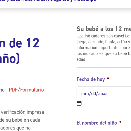
Su bebé a los 12 m
¡Los indicadores son clave! L
ón de 12
juega, aprende, habla, actúa 
información importante sobre
año)
los indicadores que su bebé h
edad.
Fecha de hoy
*
año -
PDF
/
Formulario
e verificación impresa
 de su bebé en cada
El nombre del niño
*
cadores que ha