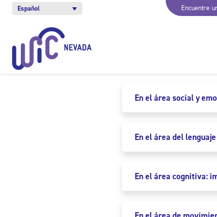
Encuentre un
Español
En el área social y em
En el área del lenguaj
En el área cognitiva: 
En el área de movimien