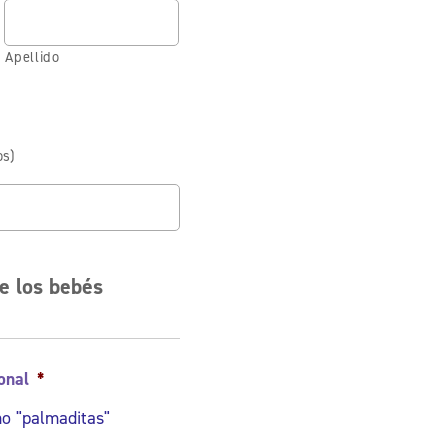
Apellido
os)
e los bebés
onal
*
o "palmaditas"