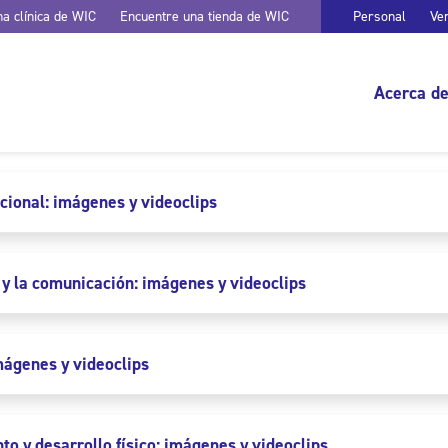
a clínica de WIC
Encuentre una tienda de WIC
Personal
Ve
Acerca d
ocional: imágenes y videoclips
e y la comunicación: imágenes y videoclips
imágenes y videoclips
to y desarrollo físico: imágenes y videoclips