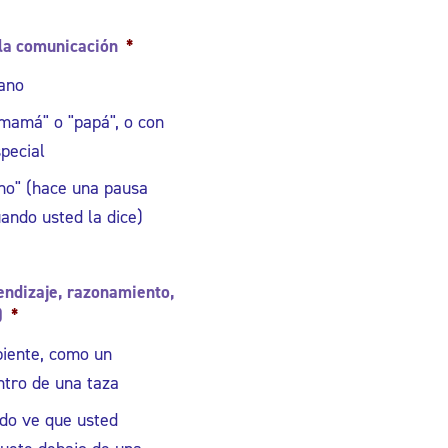
 la comunicación
*
mano
mamá" o "papá", o con
pecial
"no" (hace una pausa
ando usted la dice)
rendizaje, razonamiento,
)
*
piente, como un
ntro de una taza
do ve que usted