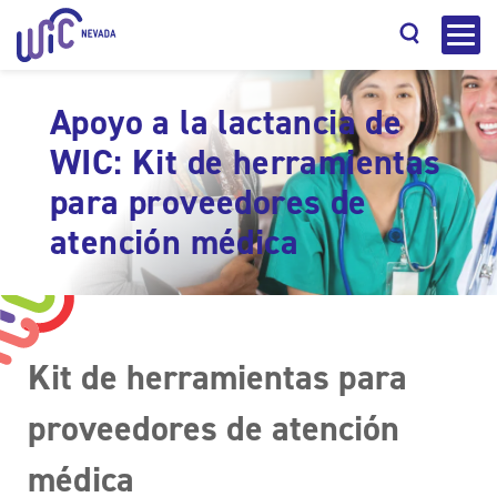
Apoyo a la lactancia de
WIC: Kit de herramientas
para proveedores de
Buscar
atención médica
Kit de herramientas para
proveedores de atención
médica